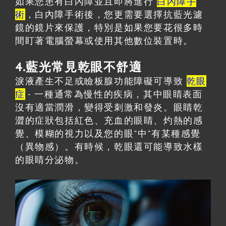
如果您患有白內障並且即將進行
白內障手
術
，白內障手術後，您更需要選擇抗藍光濾
鏡的鏡片來保護，特別是如果您要花很多時
間盯著電腦螢幕或使用其他數位裝置時。
4.
藍光常見乾眼不舒適
淚液產生不足或瞼板腺功能障礙可導致
乾眼
症
- 一種通常為慢性的疾病，其中眼睛表面
沒有適當潤滑，變得受刺激和發炎。眼睛乾
澀的症狀包括紅色、充血的眼睛、灼熱的感
覺、模糊的視力以及您的眼"中"有某種感覺
（異物感）。有時候，乾眼還可能導致水樣
的眼睛分泌物。