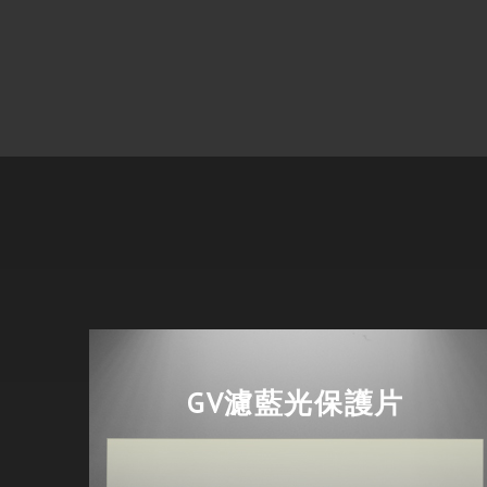
GV濾藍光保護片