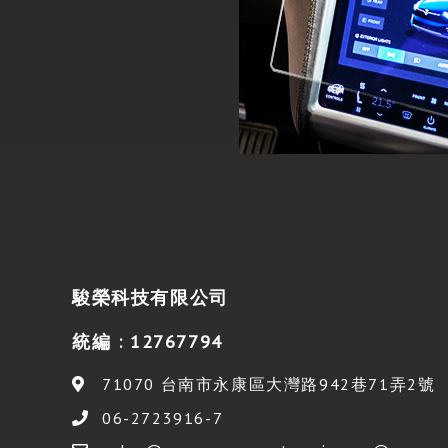
駿榮科技有限公司
統編 : 12767794
71070
台南市
永康區
大灣路942巷71弄2號
06-2723916-7