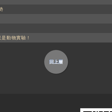
勢
只是動物實驗！