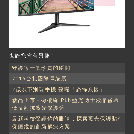
也許您會有興趣：
守護每一個珍貴的瞬間
2015台北國際電腦展
2歲以下別玩手機 醫曝「恐怖原因」
新品上市 - 橄欖綠 PLN藍光博士液晶螢幕
低反射抗藍光保護鏡
最新科技保護你的眼睛：探索藍光保護貼/
保護鏡的創新解決方案